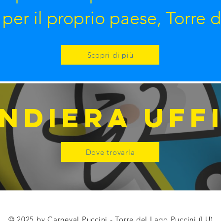
per il proprio paese, Torre 
Scopri di più
NDIERA UFF
Dove trovarla
© 2025 by Carneval Puccini - Torre del Lago Puccini (LU)