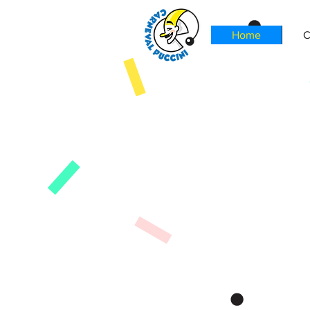
Home
C