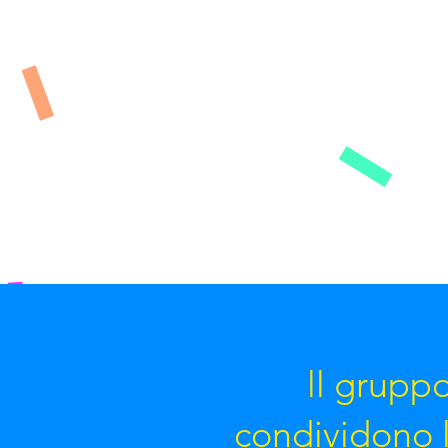
ll grupp
condividono l